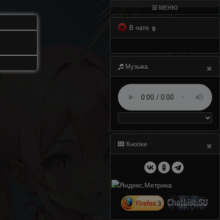
МЕНЮ
В чате
0
×
Музыка
×
Кнопки