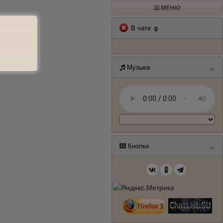
МЕНЮ
В чате
0
×
Музыка
×
Кнопки