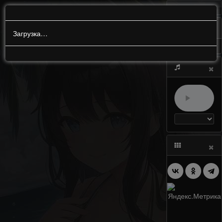
МЕНЮ
0
Загрузка…
×
×