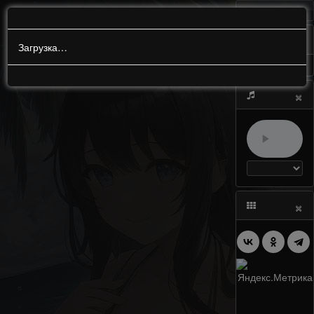
МЕНЮ
0
Загрузка…
×
×