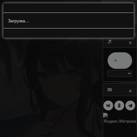
МЕНЮ
0
Загрузка…
×
×