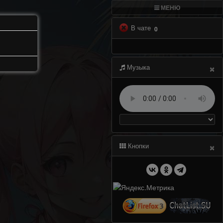
МЕНЮ
В чате
0
×
Музыка
×
Кнопки