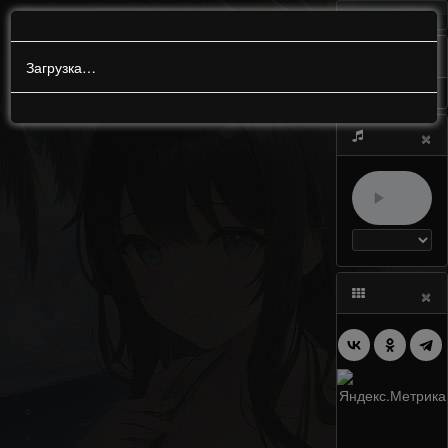
МЕНЮ
0
Загрузка…
×
×