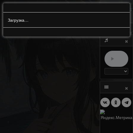
МЕНЮ
0
Загрузка…
×
×