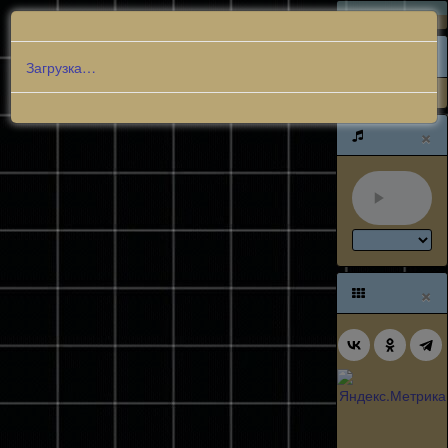
МЕНЮ
0
Загрузка…
×
×