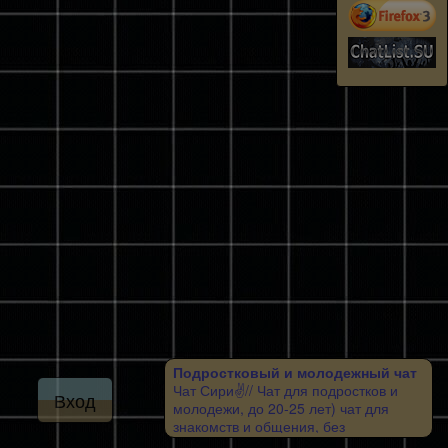
Подростковый и молодежный чат
Чат Сири✌// Чат для подростков и
Вход
молодежи, до 20-25 лет) чат для
знакомств и общения, без
регистрации! Ждем всех в гости!