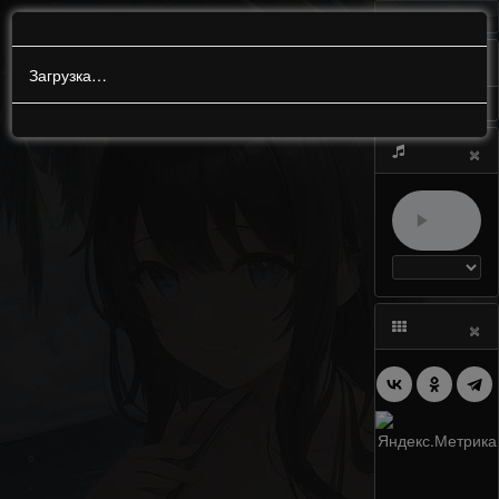
МЕНЮ
0
Загрузка…
×
×