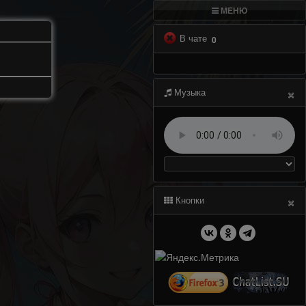
МЕНЮ
В чате
0
×
Музыка
×
Кнопки