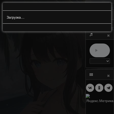
МЕНЮ
0
Загрузка…
×
×