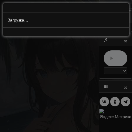
МЕНЮ
0
Загрузка…
×
×