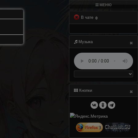
МЕНЮ
В чате
0
×
Музыка
×
Кнопки