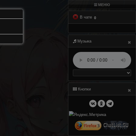
МЕНЮ
В чате
0
×
Музыка
×
Кнопки