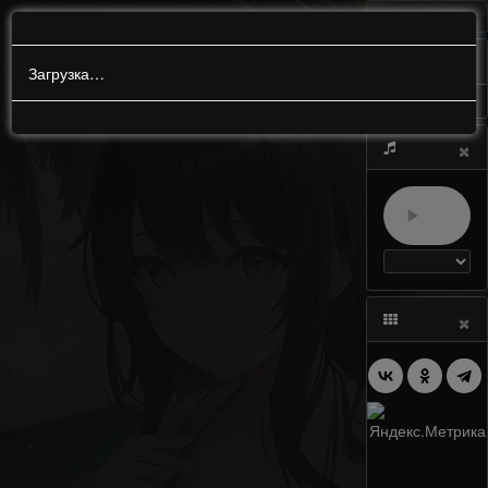
МЕНЮ
0
Загрузка…
×
×