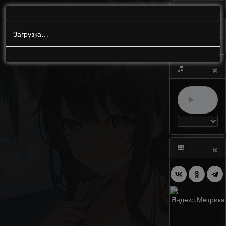
МЕНЮ
0
Загрузка…
×
×