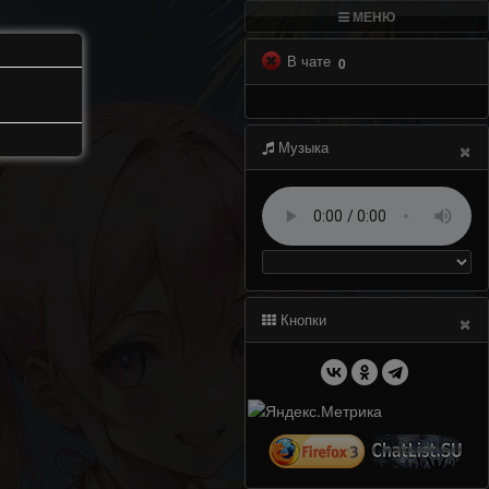
МЕНЮ
В чате
0
×
Музыка
×
Кнопки