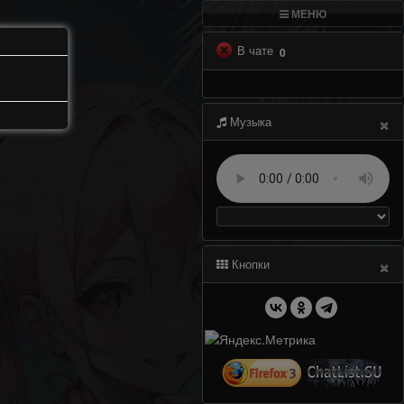
МЕНЮ
В чате
0
×
Музыка
×
Кнопки