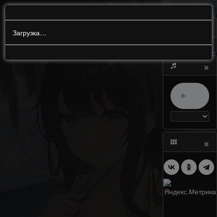
МЕНЮ
0
Загрузка…
×
×