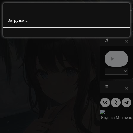
МЕНЮ
0
Загрузка…
×
×