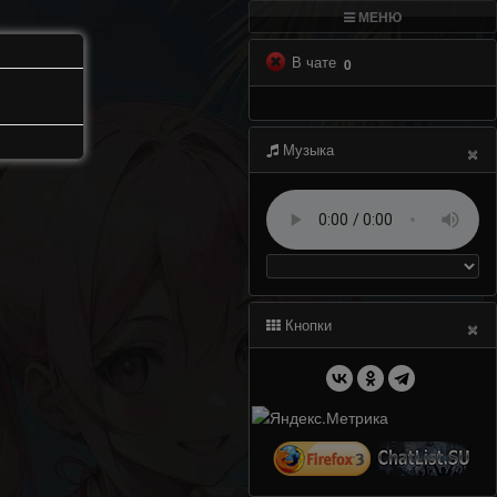
МЕНЮ
В чате
0
×
Музыка
×
Кнопки