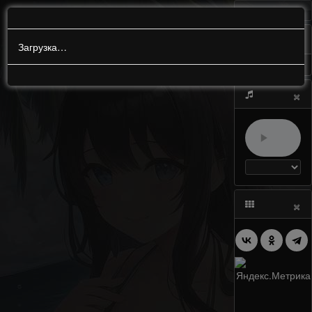
МЕНЮ
0
Загрузка…
×
×