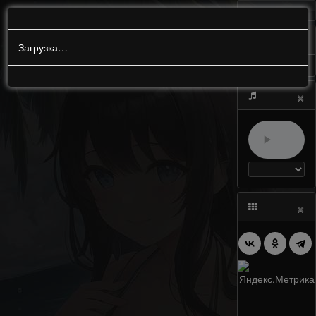
МЕНЮ
0
Загрузка…
×
×