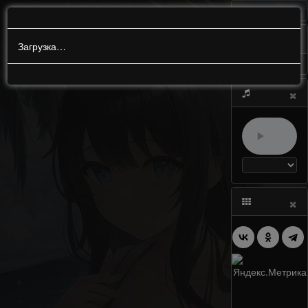
МЕНЮ
0
Загрузка…
×
×