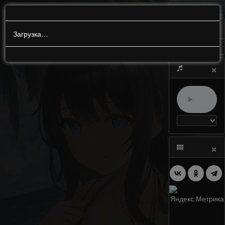
МЕНЮ
0
Загрузка…
×
×