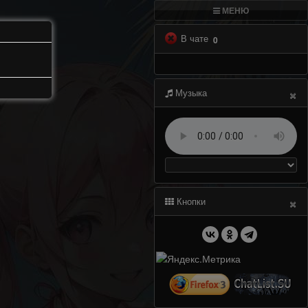
МЕНЮ
В чате
0
×
Музыка
×
Кнопки