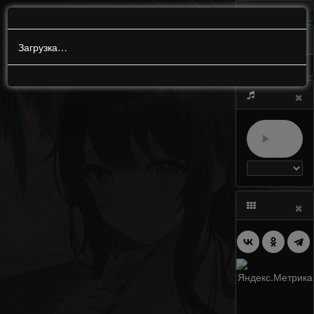
МЕНЮ
0
Загрузка…
×
×