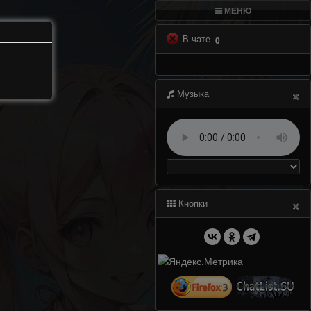
МЕНЮ
В чате
0
×
Музыка
×
Кнопки