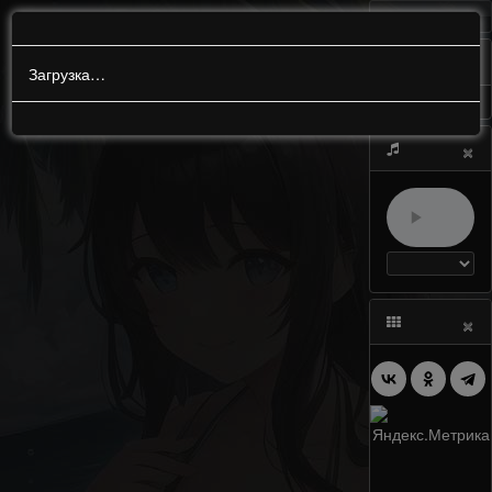
МЕНЮ
0
Загрузка…
×
×