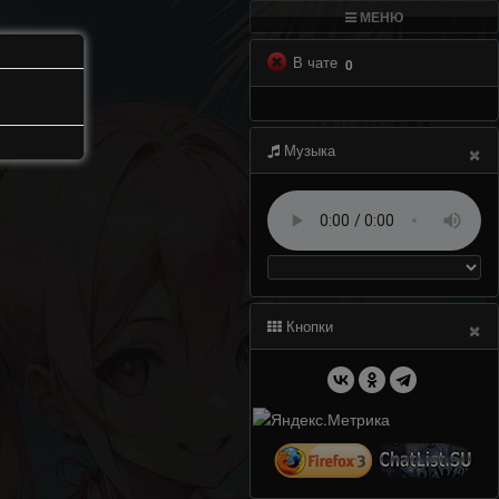
МЕНЮ
В чате
0
×
Музыка
×
Кнопки