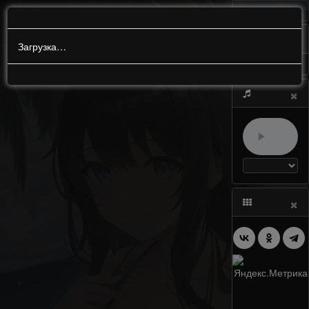
МЕНЮ
0
Загрузка…
×
×