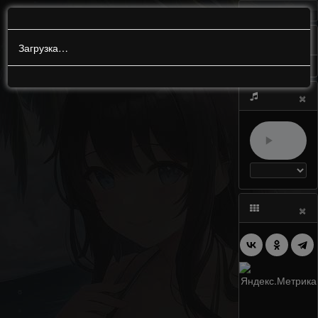
МЕНЮ
0
Загрузка…
×
×