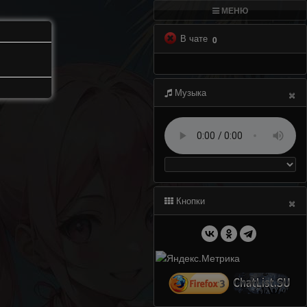
МЕНЮ
В чате
0
×
Музыка
×
Кнопки