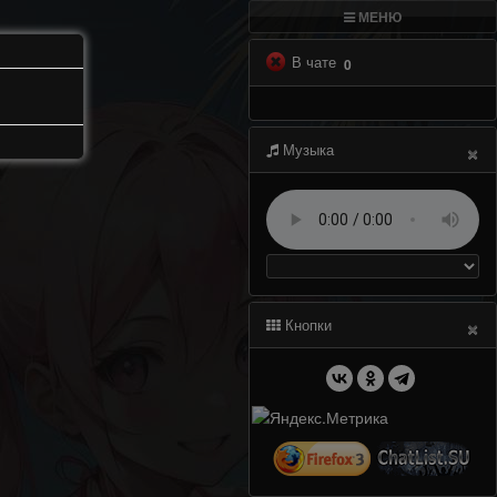
МЕНЮ
В чате
0
×
Музыка
×
Кнопки