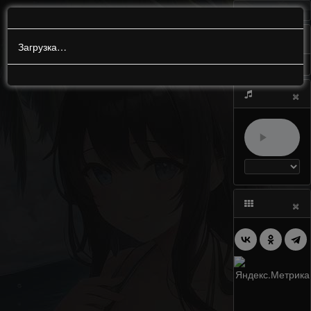
МЕНЮ
0
Загрузка…
×
×