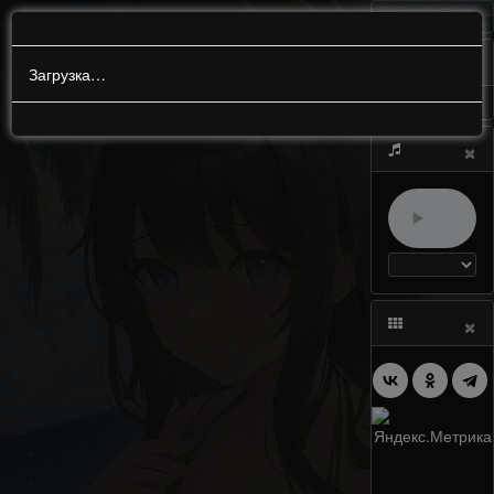
МЕНЮ
0
Загрузка…
×
×