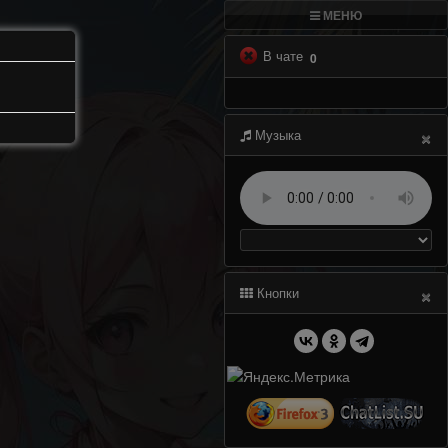
МЕНЮ
В чате
0
×
Музыка
×
Кнопки