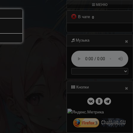
МЕНЮ
В чате
0
×
Музыка
×
Кнопки