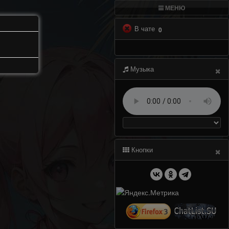
МЕНЮ
В чате
0
×
Музыка
×
Кнопки