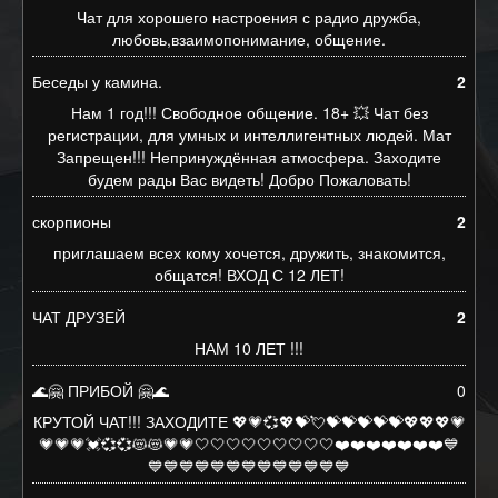
Чат для хорошего настроения с радио дружба,
любовь,взаимопонимание, общение.
Беседы у камина.
2
Нам 1 год!!! Свободное общение. 18+ 💥 Чат без
регистрации, для умных и интеллигентных людей. Мат
Запрещен!!! Непринуждённая атмосфера. Заходите
будем рады Вас видеть! Добро Пожаловать!
скорпионы
2
приглашаем всех кому хочется, дружить, знакомится,
общатся! ВХОД С 12 ЛЕТ!
ЧАТ ДРУЗЕЙ
2
НАМ 10 ЛЕТ !!!
🌊🤗 ПРИБОЙ 🤗🌊
0
КРУТОЙ ЧАТ!!! ЗАХОДИТЕ 💖💗💞💖💝💘💝💝💝💝💝💖💖💖💗
💗💗💗💓💞💞😻😻💗💗🤍🤍🤍🤍🤍🤍🤍🤍🤍❤️❤️❤️❤️❤️❤️❤️💙
💙💙💙💙💙💙💙💙💙💙💙💙💙