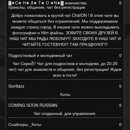
▓★C★ H★ A★ T★ O ★N★▓ знакомства,
0
приколы, общение, чат без регистрации
Добро пожаловать в крутой чат ChatON ! В этом чате вы
можете общаться без ограничений. Мы поддерживаем
каждую страну,город. В нашем чате можно выкладывать
фотографии и hltm файлы. ЗОВИТЕ СВОИХ ДРУЗЕЙ В
НАШ ЧАТ МЫ РАДЫ ЛЮБОМУ!!! ЗАХОДИТЕ В НАШ ЧАТ И
ЧИТАЙТЕ ГОСТЕВУЮ!!! ТАМ ПРАЗДНУЮТ!!!
Подростковый и молодежный чат
0
Чат Сири✌// Чат для подростков и молодежи, до 20-25
лет) чат для знакомств и общения, без регистрации! Ждем
всех в гости!
Gorillazz
0
Хыхы
COMING SOON RUSSIAN
0
Чат созданный, для управления.
Снайперы _Коты.
0