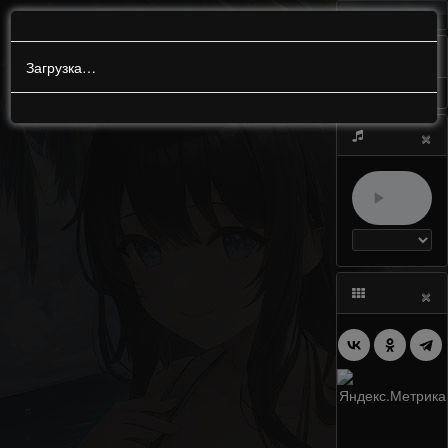
МЕНЮ
0
Загрузка…
×
×